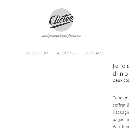
PORTFOLIO
À PROPOS
CONTACT
Je d
din
Deux coq
Concepti
coffret l
Packagin
pages in
Parutio