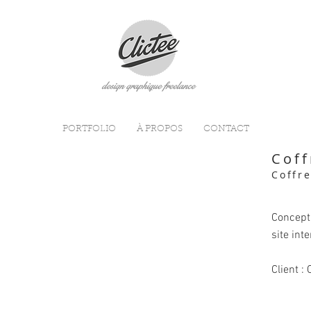
PORTFOLIO
À PROPOS
CONTACT
Coff
Coffr
Concept
site int
Client : 