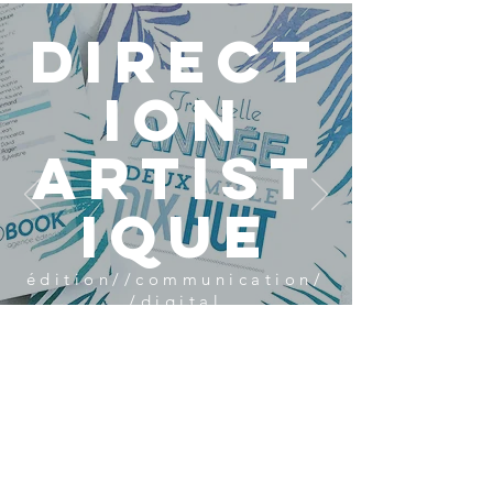
direct
ion
artist
ique
édition//communication/
/digital
Graphiste freelance à Orsay 91400
Conception graphique, édition, print et
web